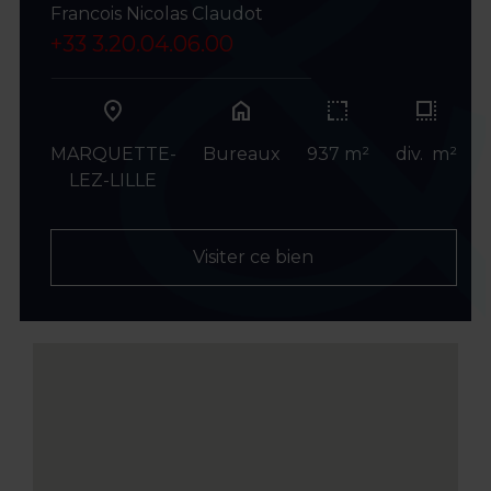
Francois Nicolas Claudot
+33 3.20.04.06.00
home
MARQUETTE-
Bureaux
937 m²
div. m²
LEZ-LILLE
Visiter ce bien