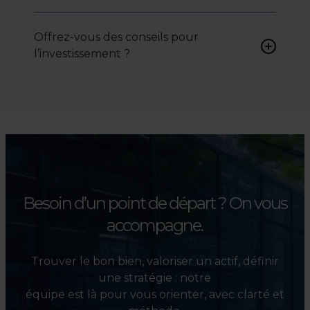
Oui, nous intervenons
activement pour vous aider à
Offrez-vous des conseils pour
négocier le prix, le bail ou les
l’investissement ?
conditions de vente.
Absolument. Nous
accompagnons les
investisseurs dans la sélection,
l’évaluation et la valorisation
de leurs actifs.
Besoin d’un point de départ ?
On vous
accompagne.
Trouver le bon bien, valoriser un actif, définir
une stratégie : notre
équipe est là pour vous orienter, avec clarté et