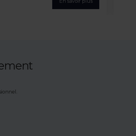
En savoir plus
nement
ionnel.
e de bien,