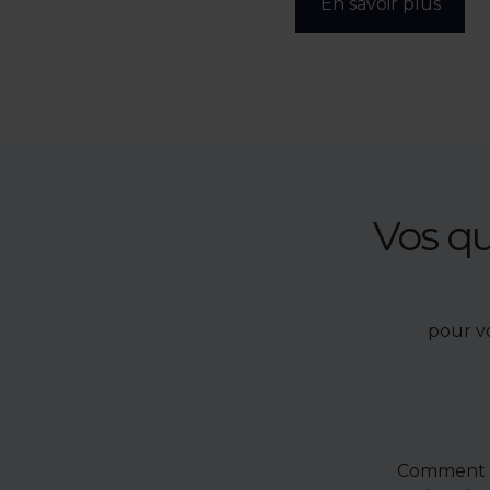
s
En savoir plus
Vos q
pour v
Comment u