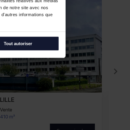
nnalités relatives aux médias
on de notre site avec nos
 d'autres informations que
Tout autoriser
LILLE
LIL
Location
Locati
280 m² (divisibles)
8 288 