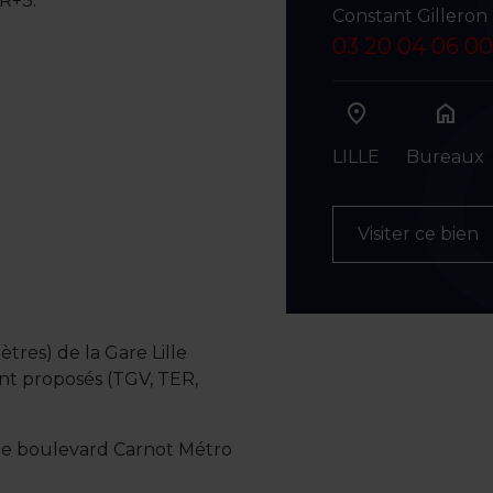
R+3.
Constant Gilleron
03 20 04 06 00
home
LILLE
Bureaux
Visiter ce bien
tres) de la Gare Lille
nt proposés (TGV, TER,
r le boulevard Carnot Métro