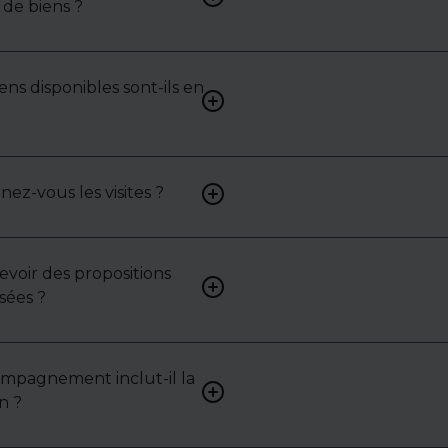
de biens ?
surface, localisation) pour 
une liste de biens ciblés.
ens disponibles sont-ils en
Non. Certains biens sont pr
exclusivité ou en toute conf
: contactez-nous pour y acc
z-vous les visites ?
Oui, nous organisons les visit
analysons chaque bien avec 
mettons en lumière ses ato
contraintes.
cevoir des propositions
Bien sûr. Nos consultants 
sées ?
vous proposer des biens su
selon vos attentes et votre 
ompagnement inclut-il la
Oui, nous intervenons acti
n ?
pour vous aider à négocier le
bail ou les conditions de ven