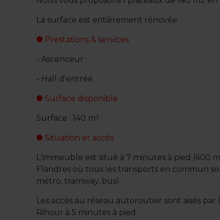
Nous vous proposons 1 plateaux de 140 m2 en 
La surface est entièrement rénovée.
Prestations & services
- Ascenceur
- Hall d'entrée
Surface disponible
Surface : 140 m²
Situation et accès
L'immeuble est situé à 7 minutes à pied (600 mè
Flandres où tous les transports en commun so
métro, tramway, bus)
Les accès au réseau autoroutier sont aisés pa
Rihour à 5 minutes à pied