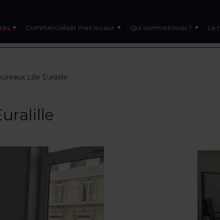
res
Commercialiser mes locaux
Qui sommes nous ?
Le 
ureaux Lille Euralille
uralille