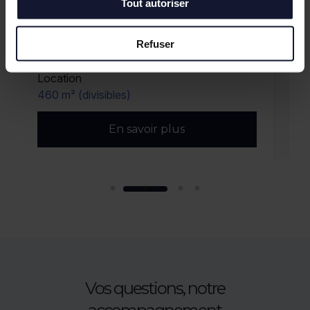
Tout autoriser
Refuser
LILLE
Location
460 m² (divisibles)
En savoir plus
Vos questions, notre