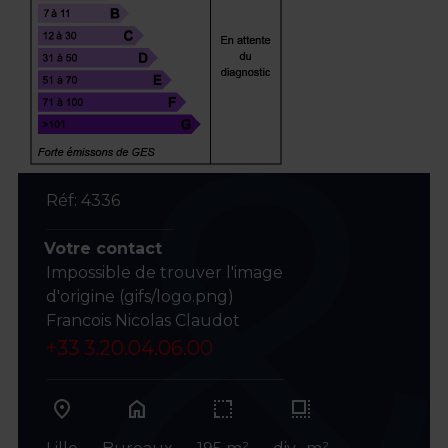
Réf: 4336
Votre contact
Impossible de trouver l'image
d'origine (gifs/logo.png)
Francois Nicolas Claudot
+33 3.20.04.06.00
home