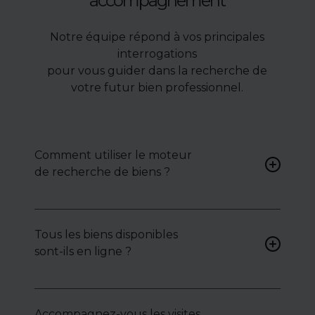
accompagnement
Notre équipe répond à vos principales
interrogations
pour vous guider dans la recherche de
votre futur bien professionnel.
Comment utiliser le moteur
de recherche de biens ?
Renseignez vos critères (type
de bien, surface, localisation)
Tous les biens disponibles
pour accéder à une liste de
sont-ils en ligne ?
biens ciblés.
Non. Certains biens sont
proposés en exclusivité ou en
Accompagnez-vous les visites