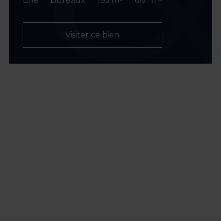
Lille
Bureaux
195 m²
div. m²
Visiter ce bien