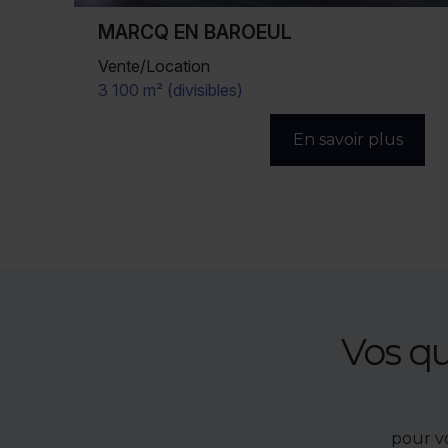
WASQUEHAL
Location
340 m²
s
En savoir plus
Vos q
pour v