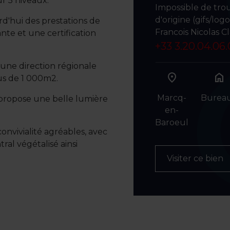
r 5 niveaux.
Impossible de tro
d'origine (gifs/log
d'hui des prestations de
Francois Nicolas C
nte et une certification
+33 3.20.04.06
 une direction régionale
home
us de 1 000m2.
Marcq-
Burea
propose une belle lumière
en-
Baroeul
nvivialité agréables, avec
ral végétalisé ainsi
Visiter ce bien