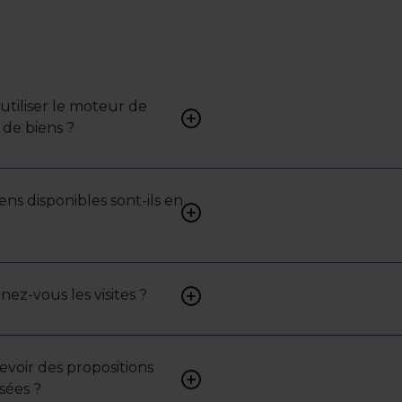
tiliser le moteur de
Renseignez vos critères (typ
de biens ?
surface, localisation) pour 
une liste de biens ciblés.
ens disponibles sont-ils en
Non. Certains biens sont pr
exclusivité ou en toute conf
: contactez-nous pour y acc
z-vous les visites ?
Oui, nous organisons les visit
analysons chaque bien avec 
mettons en lumière ses ato
contraintes.
cevoir des propositions
Bien sûr. Nos consultants 
sées ?