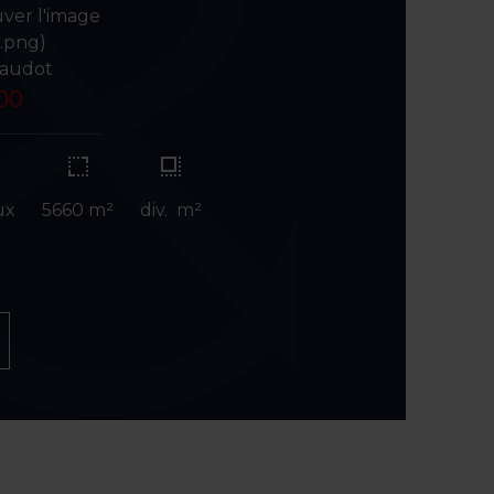
uver l'image
o.png)
laudot
.00
ux
5660 m²
div. m²