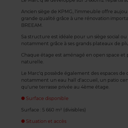
Le Marc'q se développe sur 5 660m2 répartis su
Ancien siège de KPMG, l'immeuble offre aujour
grande qualité grâce à une rénovation importa
BREEAM.
Sa structure est idéale pour un siège social ou
notamment grâce à ses grands plateaux de pl
Chaque étage est aménagé en open space et 
naturelle.
Le Marc'q possède également des espaces de co
notamment un eau hall d'accueil, un patio cent
qu'une terrasse privée au 4ème étage.
Surface disponible
Surface : 5 660 m² (divisibles)
Situation et accès