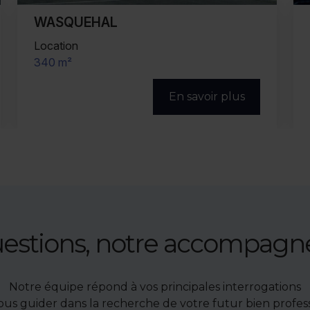
WASQUEHAL
Vente/Location
236 m²
En savoir plus
uestions, notre accompag
Notre équipe répond à vos principales interrogations
ous guider dans la recherche de votre futur bien profess