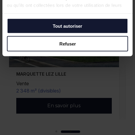
ou qu'ils ont collectées lors de votre utilisation de leurs
services.
Tout autoriser
Refuser
WAMBRECHIES
Vente
818 m² (divisibles)
En savoir plus