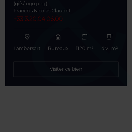
(gifs/logo.png)
Francois Nicolas Claudot
+33 3.20.04.06.00
home
Lambersart
Bureaux
1120 m²
div. m²
Visiter ce bien