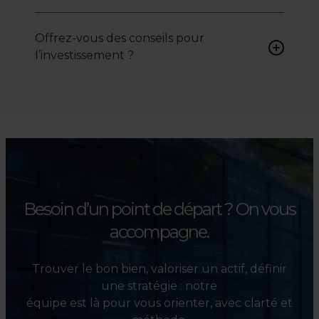
Oui, nous intervenons
activement pour vous aider à
Offrez-vous des conseils pour
négocier le prix, le bail ou les
l’investissement ?
conditions de vente.
Absolument. Nous
accompagnons les
investisseurs dans la sélection,
l’évaluation et la valorisation
de leurs actifs.
Besoin d’un point de départ ?
On vous
accompagne.
Trouver le bon bien, valoriser un actif, définir
une stratégie : notre
équipe est là pour vous orienter, avec clarté et