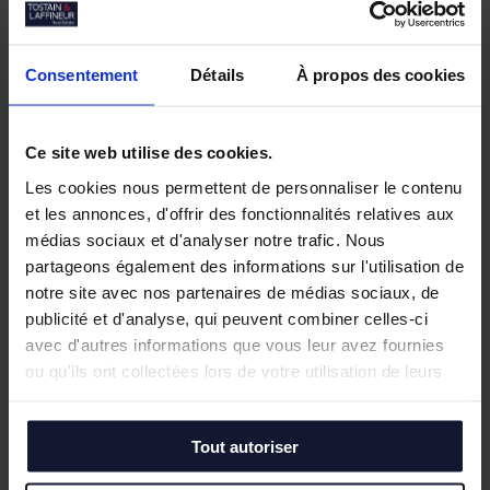
Nos biens similaires
Consentement
Détails
À propos des cookies
Ce site web utilise des cookies.
Les cookies nous permettent de personnaliser le contenu
et les annonces, d'offrir des fonctionnalités relatives aux
médias sociaux et d'analyser notre trafic. Nous
partageons également des informations sur l'utilisation de
notre site avec nos partenaires de médias sociaux, de
publicité et d'analyse, qui peuvent combiner celles-ci
avec d'autres informations que vous leur avez fournies
ou qu'ils ont collectées lors de votre utilisation de leurs
services.
Tout autoriser
VILLENEUVE D'ASCQ
VIL