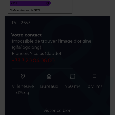
Réf: 2653
Votre contact
Impossible de trouver l'image d'origine
(gifs/logo.png)
Francois Nicolas Claudot
+33 3.20.04.06.00
home
Villeneuve
Bureaux
750 m²
div. m²
d'Ascq
Visiter ce bien