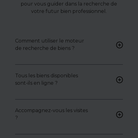
pour vous guider dans la recherche de
votre futur bien professionnel.
Comment utiliser le moteur
de recherche de biens ?
Renseignez vos critères (type
de bien, surface, localisation)
Tous les biens disponibles
pour accéder à une liste de
sont-ils en ligne ?
biens ciblés.
Non. Certains biens sont
proposés en exclusivité ou en
Accompagnez-vous les visites
toute confidentialité :
?
contactez-nous pour y
accéder.
Oui, nous organisons les
visites, analysons chaque bien