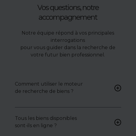
Vos questions, notre
accompagnement
Notre équipe répond à vos principales
interrogations
pour vous guider dans la recherche de
votre futur bien professionnel.
Comment utiliser le moteur
de recherche de biens ?
Renseignez vos critères (type
de bien, surface, localisation)
Tous les biens disponibles
pour accéder à une liste de
sont-ils en ligne ?
biens ciblés.