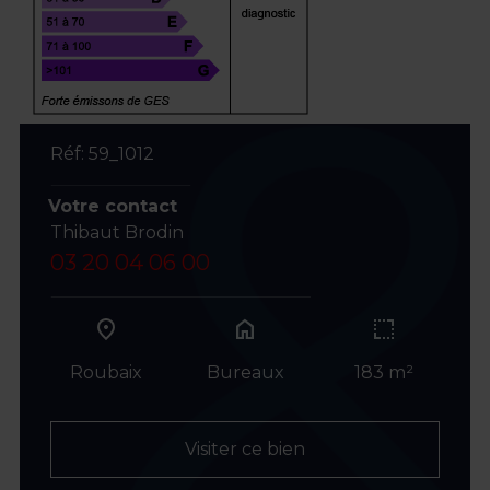
Réf: 59_1012
Votre contact
Thibaut Brodin
03 20 04 06 00
home
Roubaix
Bureaux
183 m²
Visiter ce bien