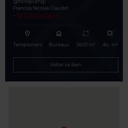
(gifs/logo.png)
Francois Nicolas Claudot
+33 3.20.04.06.00
home
Templemars
Bureaux
3600 m²
div. m²
Visiter ce bien