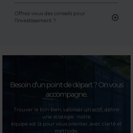
Oui, nous intervenons
activement pour vous aider à
Offrez-vous des conseils pour
négocier le prix, le bail ou les
l’investissement ?
conditions de vente.
Absolument. Nous
accompagnons les
investisseurs dans la sélection,
l’évaluation et la valorisation
de leurs actifs.
Besoin d’un point de départ ?
On vous
accompagne.
Trouver le bon bien, valoriser un actif, définir
une stratégie : notre
équipe est là pour vous orienter, avec clarté et
méthode.