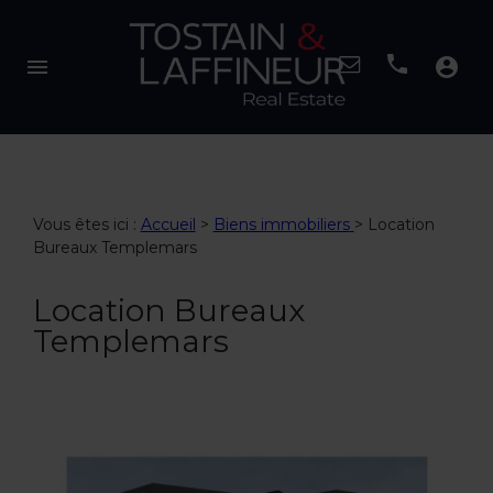
menu
account_circle
Vous êtes ici :
Accueil
>
Biens immobiliers
>
Location
Bureaux Templemars
Location Bureaux
Templemars