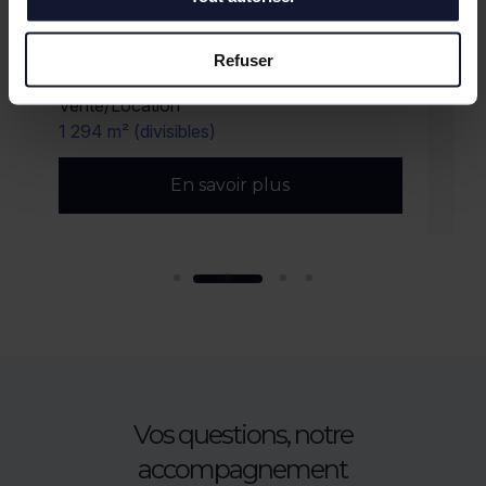
Refuser
VILLENEUVE D'ASCQ
VIL
Vente/Location
Locat
1 294 m² (divisibles)
352 m²
En savoir plus
Vos questions, notre
accompagnement