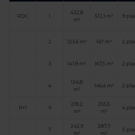
432,8
RDC
1
512,1 m²
9 pla
m²
2
123,6 m²
147 m²
2 pla
3
141,9 m²
167,5 m²
2 pla
124,8
4
146,4 m²
2 pla
m²
218,2
255,5
R+1
6
4 pla
m²
m²
242,9
287,7
7
5 pla
m²
m²