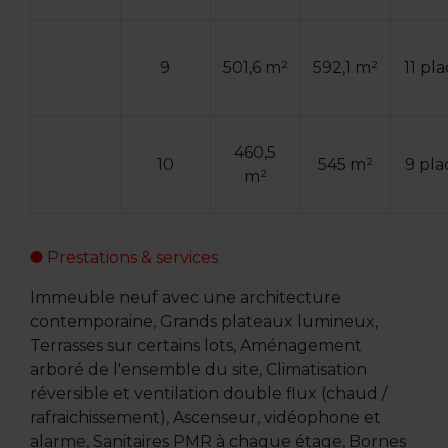
9
501,6 m²
592,1 m²
11 pl
460,5
10
545 m²
9 pla
m²
Prestations & services
Immeuble neuf avec une architecture
contemporaine, Grands plateaux lumineux,
Terrasses sur certains lots, Aménagement
arboré de l'ensemble du site, Climatisation
réversible et ventilation double flux (chaud /
rafraichissement), Ascenseur, vidéophone et
alarme, Sanitaires PMR à chaque étage, Bornes