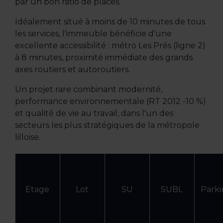
par un bon ratio de places.
Idéalement situé à moins de 10 minutes de tous
les services, l'immeuble bénéficie d'une
excellente accessibilité : métro Les Prés (ligne 2)
à 8 minutes, proximité immédiate des grands
axes routiers et autoroutiers.
Un projet rare combinant modernité,
performance environnementale (RT 2012 -10 %)
et qualité de vie au travail, dans l'un des
secteurs les plus stratégiques de la métropole
lilloise.
Etage
Lot
SU
SUBL
Parki