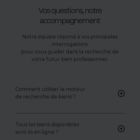
Vos questions, notre
accompagnement
Notre équipe répond à vos principales
interrogations
pour vous guider dans la recherche de
votre futur bien professionnel.
Comment utiliser le moteur
de recherche de biens ?
Renseignez vos critères (type
de bien, surface, localisation)
Tous les biens disponibles
pour accéder à une liste de
sont-ils en ligne ?
biens ciblés.