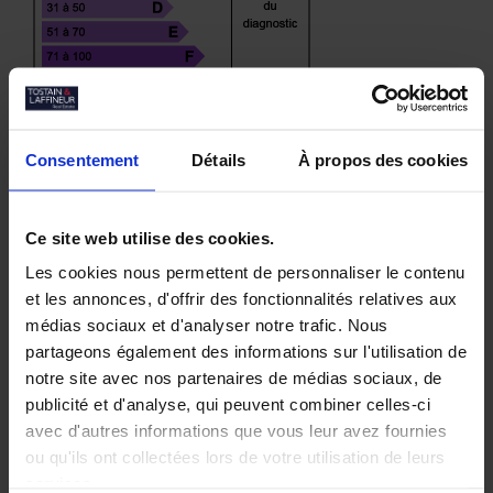
Consentement
Détails
À propos des cookies
Réf: 59_6503
Votre contact
Ce site web utilise des cookies.
Hubert GUEGAIN
03 20 04 06 00
Les cookies nous permettent de personnaliser le contenu
et les annonces, d'offrir des fonctionnalités relatives aux
médias sociaux et d'analyser notre trafic. Nous
home
partageons également des informations sur l'utilisation de
notre site avec nos partenaires de médias sociaux, de
WASQUEHAL
Bureaux
2653 m²
div. 150 m²
publicité et d'analyse, qui peuvent combiner celles-ci
avec d'autres informations que vous leur avez fournies
ou qu'ils ont collectées lors de votre utilisation de leurs
Visiter ce bien
services.