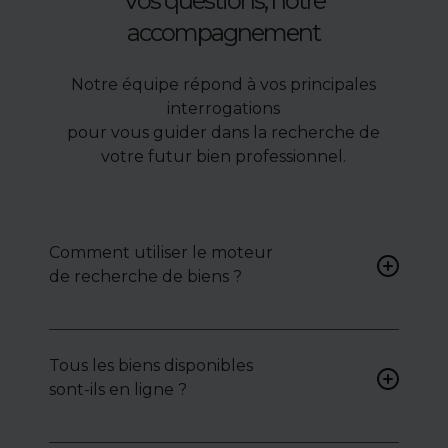
Vos questions, notre
accompagnement
Notre équipe répond à vos principales
interrogations
pour vous guider dans la recherche de
votre futur bien professionnel.
Comment utiliser le moteur
de recherche de biens ?
Renseignez vos critères (type
de bien, surface, localisation)
Tous les biens disponibles
pour accéder à une liste de
sont-ils en ligne ?
biens ciblés.
Non. Certains biens sont