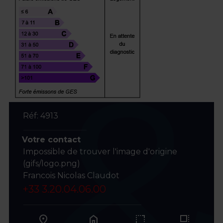
Réf: 4913
Votre contact
Impossible de trouver l'image d'origine
(gifs/logo.png)
Francois Nicolas Claudot
+33 3.20.04.06.00
home