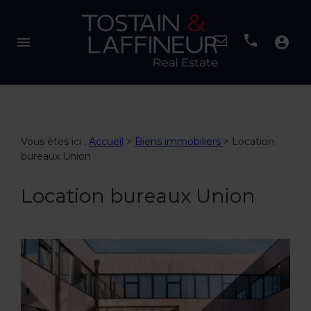
menu
account_circle
Vous êtes ici :
Accueil
>
Biens immobiliers
>
Location
bureaux Union
Location bureaux Union