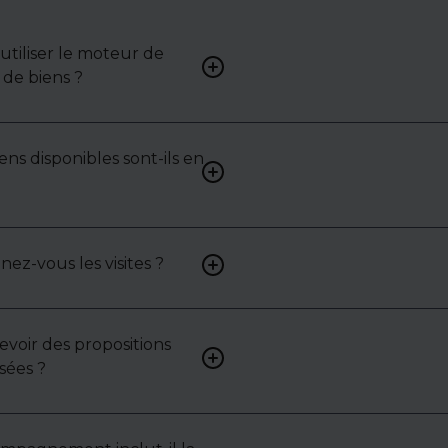
tiliser le moteur de
Renseignez vos critères (typ
de biens ?
surface, localisation) pour 
une liste de biens ciblés.
ens disponibles sont-ils en
Non. Certains biens sont pr
exclusivité ou en toute conf
: contactez-nous pour y acc
z-vous les visites ?
Oui, nous organisons les visit
analysons chaque bien avec 
mettons en lumière ses ato
contraintes.
cevoir des propositions
Bien sûr. Nos consultants 
sées ?
vous proposer des biens su
selon vos attentes et votre 