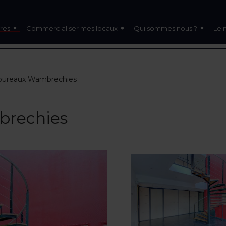
res
Commercialiser mes locaux
Qui sommes nous ?
Le 
 bureaux Wambrechies
brechies