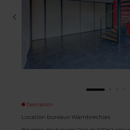
Description
Location bureaux Wambrechies
Bel immeuble Synergie Park de 600m2 entour