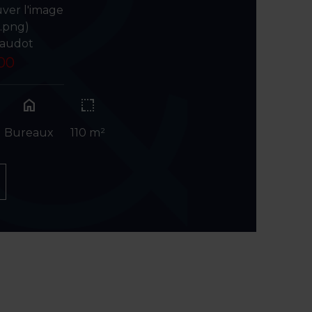
uver l'image
o.png)
laudot
.00
home
Bureaux
110 m²