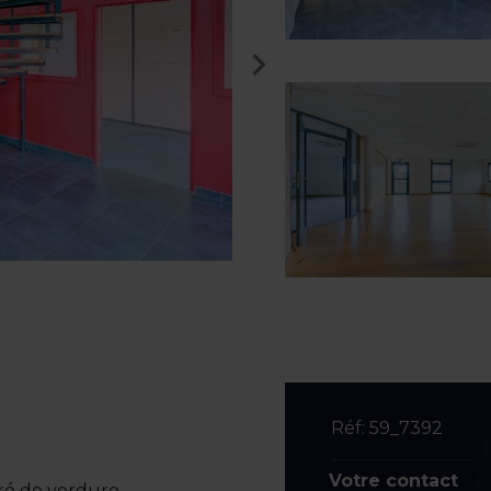
Réf: 59_7392
Votre contact
é de verdure.