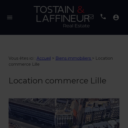
menu
account_circle
Vous êtes ici :
Accueil
>
Biens immobiliers
>
Location
commerce Lille
Location commerce Lille