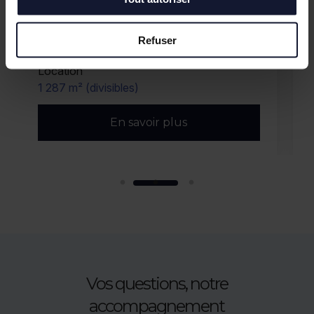
Refuser
LILLE
Location
1 287 m² (divisibles)
En savoir plus
Vos questions, notre
accompagnement