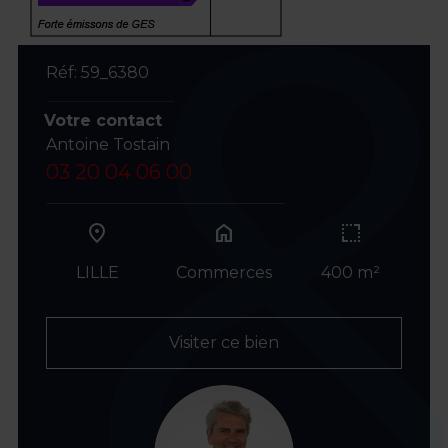
Réf: 59_6380
Votre contact
Antoine Tostain
03 20 04 06 00
home
LILLE
Commerces
400 m²
Visiter ce bien