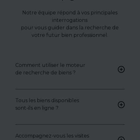
Notre équipe répond à vos principales
interrogations
pour vous guider dans la recherche de
votre futur bien professionnel.
Comment utiliser le moteur
de recherche de biens ?
Renseignez vos critères (type
de bien, surface, localisation)
Tous les biens disponibles
pour accéder à une liste de
sont-ils en ligne ?
biens ciblés.
Non. Certains biens sont
proposés en exclusivité ou en
Accompagnez-vous les visites
toute confidentialité :