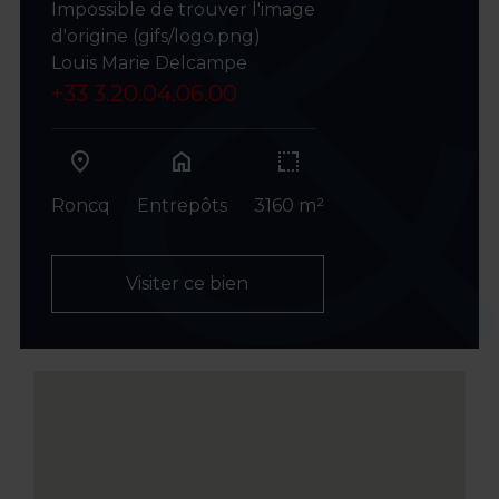
Impossible de trouver l'image
d'origine (gifs/logo.png)
Louis Marie Delcampe
+33 3.20.04.06.00
home
Roncq
Entrepôts
3160 m²
Visiter ce bien