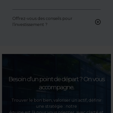
Oui, nous intervenons
activement pour vous aider à
Offrez-vous des conseils pour
négocier le prix, le bail ou les
l’investissement ?
conditions de vente.
Absolument. Nous
accompagnons les
investisseurs dans la sélection,
l’évaluation et la valorisation
de leurs actifs.
Besoin d’un point de départ ?
On vous
accompagne.
Trouver le bon bien, valoriser un actif, définir
une stratégie : notre
équipe est là pour vous orienter, avec clarté et