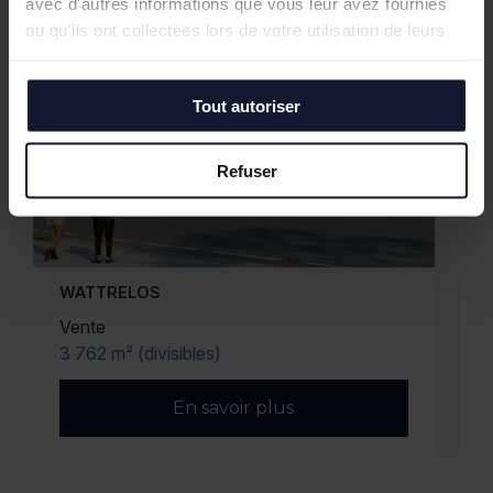
avec d'autres informations que vous leur avez fournies
ou qu'ils ont collectées lors de votre utilisation de leurs
services.
Tout autoriser
Refuser
WATTRELOS
Vente
3 762 m² (divisibles)
En savoir plus