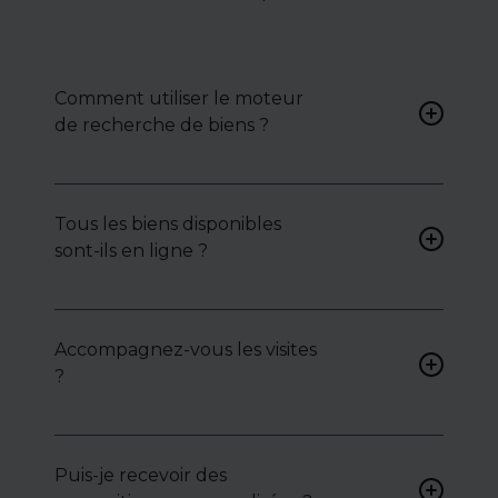
Comment utiliser le moteur
de recherche de biens ?
Renseignez vos critères (type
de bien, surface, localisation)
Tous les biens disponibles
pour accéder à une liste de
sont-ils en ligne ?
biens ciblés.
Non. Certains biens sont
proposés en exclusivité ou en
Accompagnez-vous les visites
toute confidentialité :
?
contactez-nous pour y
accéder.
Oui, nous organisons les
visites, analysons chaque bien
avec vous, et mettons en
Puis-je recevoir des
lumière ses atouts ou