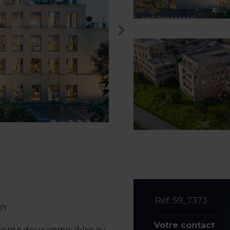
Réf: 59_7373
in
Votre contact
la vente deux immeubles au