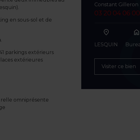
Constant Gilleron
esquin).
03 20 04 06 00
ing en sous-sol et de
hom
.
LESQUIN
Bure
 41 parkings extérieurs
places extérieures
Visiter ce bien
turelle omniprésente
age