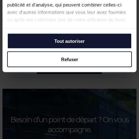
Bureaux à vendre à Wasquehal : 772 m²
publicité et d'analyse, qui peuvent combiner celles-ci
disponibles au Château Blanc
avec d'autres informations que vous leur avez fournies
Février 2026
ou qu'ils ont collectées lors de votre utilisation de leurs
Conférence annuelle du Club de
services.
l’Immobilier : retour sur le bilan du
Tout autoriser
marché tertiaire dans la Métropole
Européenne de Lille
Refuser
Toutes les actualités
Besoin d’un point de départ ?
On vous
accompagne.