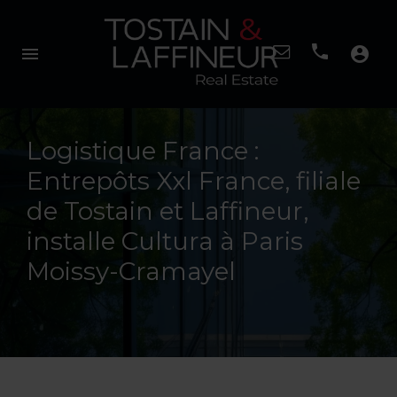
menu
account_circle
Logistique France :
Entrepôts Xxl France, filiale
de Tostain et Laffineur,
installe Cultura à Paris
Moissy-Cramayel