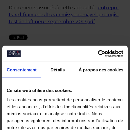
Documents associés à cette actualité :
entrepo-
ts-xxl-france-cultura-moissy-cramayel-prologis-
tostain-laffineur-septembre-2017.pdf
Autres actualités
Consentement
Détails
À propos des cookies
Juin 2026
Tostain & Laffineur à la 15ᵉ Business Golf
Ce site web utilise des cookies.
Cup d’Arras
Empreintes Textiles : une exposition dans
Les cookies nous permettent de personnaliser le contenu
un lieu atypique à Lille
et les annonces, d'offrir des fonctionnalités relatives aux
Mai 2026
médias sociaux et d'analyser notre trafic. Nous
JOCO Pickleball : un nouveau lieu
partageons également des informations sur l'utilisation de
hybride et convivial à la Pilaterie
notre site avec nos partenaires de médias sociaux, de