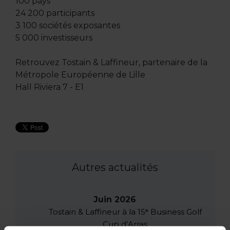
100 pays
24 200 participants
3 100 sociétés exposantes
5 000 investisseurs
Retrouvez Tostain & Laffineur, partenaire de la
Métropole Européenne de Lille
Hall Riviera 7 - E1
Autres actualités
Juin 2026
Tostain & Laffineur à la 15ᵉ Business Golf
Cup d’Arras