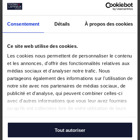
Empreintes Textiles : une exposition dans
un lieu atypique à Lille
Mai 2026
Consentement
Détails
À propos des cookies
JOCO Pickleball : un nouveau lieu
hybride et convivial à la Pilaterie
Bureaux à vendre à Wasquehal : 772 m²
Ce site web utilise des cookies.
disponibles au Château Blanc
Les cookies nous permettent de personnaliser le contenu
Février 2026
et les annonces, d'offrir des fonctionnalités relatives aux
Conférence annuelle du Club de
médias sociaux et d'analyser notre trafic. Nous
l’Immobilier : retour sur le bilan du
partageons également des informations sur l'utilisation de
marché tertiaire dans la Métropole
notre site avec nos partenaires de médias sociaux, de
Européenne de Lille
publicité et d'analyse, qui peuvent combiner celles-ci
avec d'autres informations que vous leur avez fournies
Toutes les actualités
ou qu'ils ont collectées lors de votre utilisation de leurs
services.
Tout autoriser