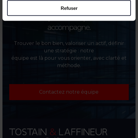
Refuser
Besoin d’un point de départ ?
On vous
accompagne.
Trouver le bon bien, valoriser un actif, définir
une stratégie : notre
équipe est là pour vous orienter, avec clarté et
méthode.
Contactez notre équipe