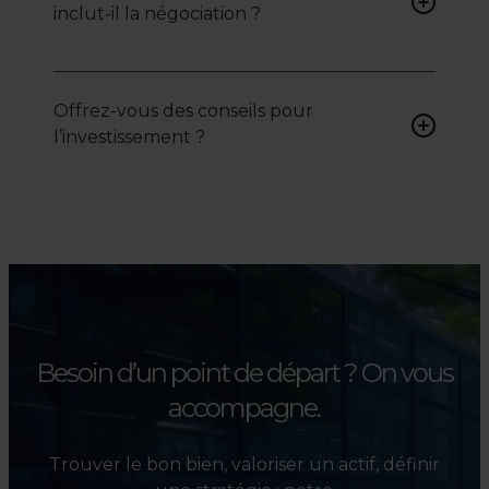
inclut-il la négociation ?
attentes et votre secteur.
Oui, nous intervenons
activement pour vous aider à
Offrez-vous des conseils pour
négocier le prix, le bail ou les
l’investissement ?
conditions de vente.
Absolument. Nous
accompagnons les
investisseurs dans la sélection,
l’évaluation et la valorisation
de leurs actifs.
Besoin d’un point de départ ?
On vous
accompagne.
Trouver le bon bien, valoriser un actif, définir