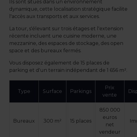
Ils sont situés dans un environnement
dynamique, cette localisation stratégique facilite
l'accès aux transports et aux services.
La tour, s'élevant sur trois étages et l'extension
récente incluent une cuisine moderne, une
mezzanine, des espaces de stockage, des open
space et des bureaux fermés.
Vous disposez également de 15 places de
parking et d'un terrain indépendant de 1 656 m².
Prix
Type
Surface
Parkings
Dis
vente
850 000
euros
Bureaux
300 m²
15 places
Im
net
vendeur