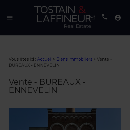
menu
account_circle
Vous êtes ici :
Accueil
>
Biens immobiliers
>
Vente -
BUREAUX - ENNEVELIN
Vente - BUREAUX -
ENNEVELIN