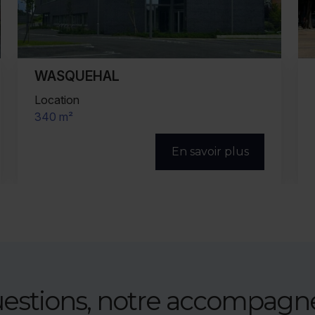
CROIX
Vente/Location
1 152 m² (divisibles)
En savoir plus
uestions, notre accompag