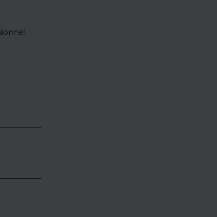
ionnel.
e de bien,
accéder à
oposés en
identialité
éder.
es,
vous, et