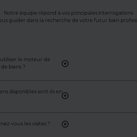
Notre équipe répond à vos principales interrogations
ous guider dans la recherche de votre futur bien profess
tiliser le moteur de
Renseignez vos critères (typ
de biens ?
surface, localisation) pour 
une liste de biens ciblés.
ens disponibles sont-ils en
Non. Certains biens sont pr
exclusivité ou en toute conf
: contactez-nous pour y acc
z-vous les visites ?
Oui, nous organisons les visit
analysons chaque bien avec 