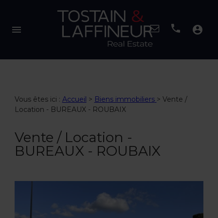
menu
account_circle
Vous êtes ici :
Accueil
>
Biens immobiliers
>
Vente /
Location - BUREAUX - ROUBAIX
Vente / Location -
BUREAUX - ROUBAIX