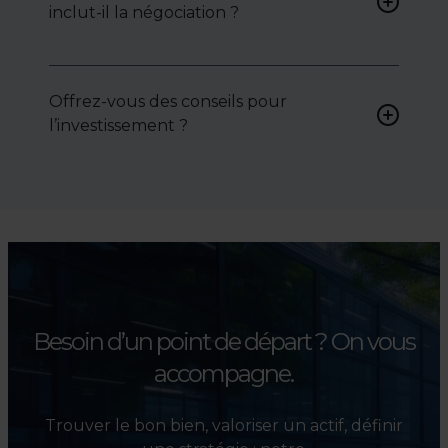
inclut-il la négociation ?
attentes et votre secteur.
Oui, nous intervenons
activement pour vous aider à
Offrez-vous des conseils pour
négocier le prix, le bail ou les
l’investissement ?
conditions de vente.
Absolument. Nous
accompagnons les
investisseurs dans la sélection,
l’évaluation et la valorisation
de leurs actifs.
Besoin d’un point de départ ?
On vous
accompagne.
Trouver le bon bien, valoriser un actif, définir