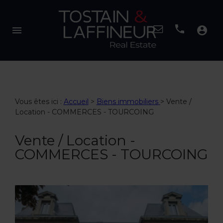
menu
account_circle
Vous êtes ici :
Accueil
>
Biens immobiliers
>
Vente /
Location - COMMERCES - TOURCOING
Vente / Location -
COMMERCES - TOURCOING