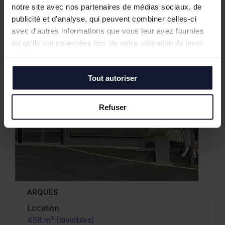
notre site avec nos partenaires de médias sociaux, de
publicité et d'analyse, qui peuvent combiner celles-ci
avec d'autres informations que vous leur avez fournies
ou qu'ils ont collectées lors de votre utilisation de leurs
services.
Tout autoriser
Refuser
S
BONDUES
n
Vente/Location
divisibles)
2 333 m² (divisib