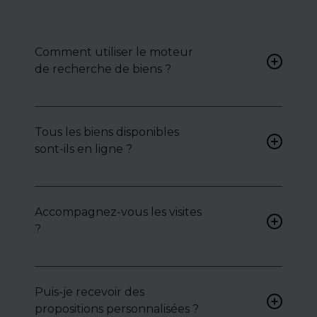
Comment utiliser le moteur
de recherche de biens ?
Renseignez vos critères (type
de bien, surface, localisation)
Tous les biens disponibles
pour accéder à une liste de
sont-ils en ligne ?
biens ciblés.
Non. Certains biens sont
proposés en exclusivité ou en
Accompagnez-vous les visites
toute confidentialité :
?
contactez-nous pour y
accéder.
Oui, nous organisons les
visites, analysons chaque bien
avec vous, et mettons en
Puis-je recevoir des
lumière ses atouts ou
propositions personnalisées ?