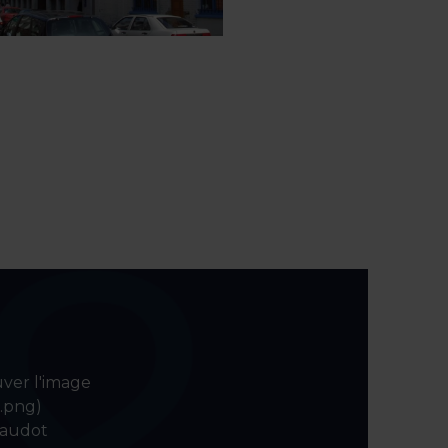
uver l'image
o.png)
laudot