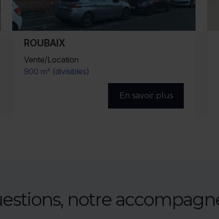
ROUBAIX
Location
1 406 m²
En savoir plus
uestions, notre accompag