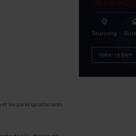
+33 3.20.04.06
ho
Tourcoing
Bur
Visiter ce bien
n et les parkings attenants