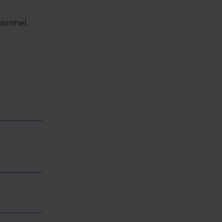
ionnel.
e de bien,
accéder à
oposés en
identialité
éder.
es,
vous, et
uts ou