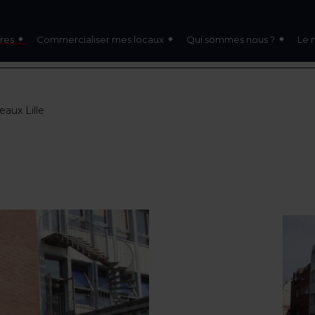
res
Commercialiser mes locaux
Qui sommes nous ?
Le 
eaux Lille