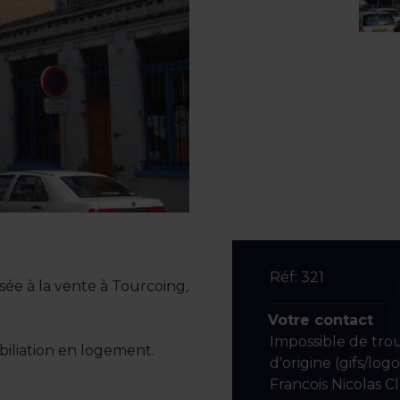
Réf: 321
ée à la vente à Tourcoing,
Votre contact
Impossible de tro
iliation en logement.
d'origine (gifs/log
Francois Nicolas C