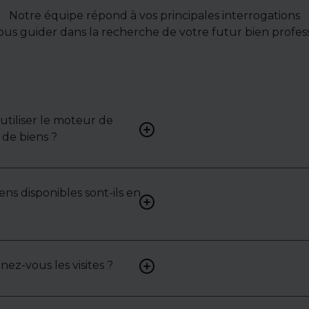
Notre équipe répond à vos principales interrogations
ous guider dans la recherche de votre futur bien profess
tiliser le moteur de
Renseignez vos critères (typ
de biens ?
surface, localisation) pour 
une liste de biens ciblés.
ens disponibles sont-ils en
Non. Certains biens sont pr
exclusivité ou en toute conf
: contactez-nous pour y acc
z-vous les visites ?
Oui, nous organisons les visit
analysons chaque bien avec 
mettons en lumière ses ato