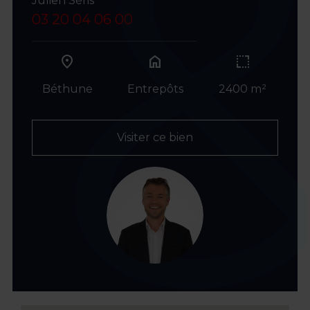
Julien Séris
03 20 04 06 00
home
Béthune
Entrepôts
2400 m²
Visiter ce bien