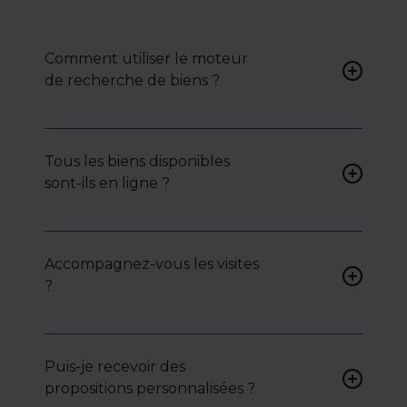
Comment utiliser le moteur
de recherche de biens ?
Renseignez vos critères (type
de bien, surface, localisation)
Tous les biens disponibles
pour accéder à une liste de
sont-ils en ligne ?
biens ciblés.
Non. Certains biens sont
proposés en exclusivité ou en
Accompagnez-vous les visites
toute confidentialité :
?
contactez-nous pour y
accéder.
Oui, nous organisons les
visites, analysons chaque bien
avec vous, et mettons en
Puis-je recevoir des
lumière ses atouts ou
propositions personnalisées ?
contraintes.