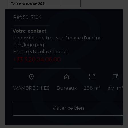
Réf: 59_7104
Votre contact
Impossible de trouver l'image d'origine
(gifs/logo.png)
Francois Nicolas Claudot
+33 3.20.04.06.00
home
WAMBRECHIES
Bureaux
288 m²
div. m²
Visiter ce bien