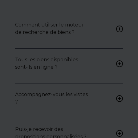
Comment utiliser le moteur
de recherche de biens ?
Renseignez vos critères (type
de bien, surface, localisation)
Tous les biens disponibles
pour accéder à une liste de
sont-ils en ligne ?
biens ciblés.
Non. Certains biens sont
proposés en exclusivité ou en
Accompagnez-vous les visites
toute confidentialité :
?
contactez-nous pour y
accéder.
Oui, nous organisons les
visites, analysons chaque bien
avec vous, et mettons en
Puis-je recevoir des
lumière ses atouts ou
propositions personnalisées ?