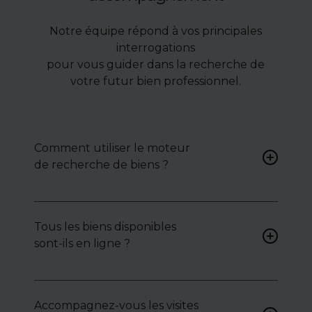
Notre équipe répond à vos principales
interrogations
pour vous guider dans la recherche de
votre futur bien professionnel.
Comment utiliser le moteur
de recherche de biens ?
Renseignez vos critères (type
de bien, surface, localisation)
Tous les biens disponibles
pour accéder à une liste de
sont-ils en ligne ?
biens ciblés.
Non. Certains biens sont
proposés en exclusivité ou en
Accompagnez-vous les visites
toute confidentialité :