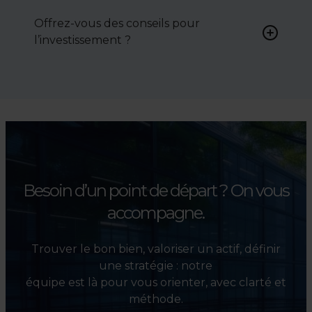
activement pour vous aider à
Offrez-vous des conseils pour
négocier le prix, le bail ou les
l’investissement ?
conditions de vente.
Absolument. Nous
accompagnons les
investisseurs dans la sélection,
l’évaluation et la valorisation
de leurs actifs.
Besoin d’un point de départ ?
On vous
accompagne.
Trouver le bon bien, valoriser un actif, définir
une stratégie : notre
équipe est là pour vous orienter, avec clarté et
méthode.