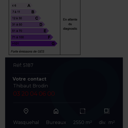
Réf: 5187
Votre contact
Thibaut Brodin
03 20 04 06 00
home
Wasquehal
Bureaux
2550 m²
div. m²