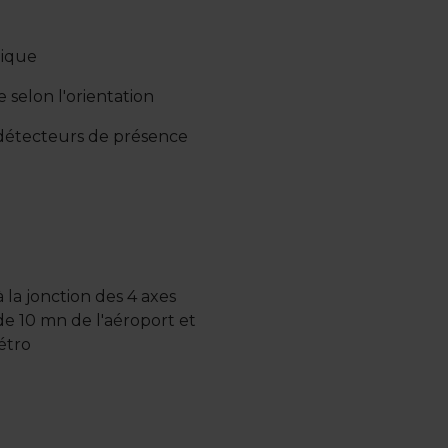
mique
e selon l'orientation
 détecteurs de présence
à la jonction des 4 axes
de 10 mn de l'aéroport et
étro