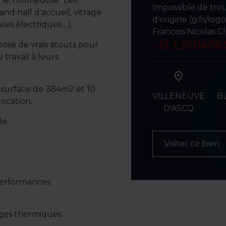
rne, l'immeuble "Les
Impossible de tro
nd hall d'accueil, vitrage
d'origine (gifs/log
s électriques ...).
Francois Nicolas C
+33 3.20.04.06
ose de vrais atouts pour
 travail à leurs
surface de 384m2 et 10
VILLENEUVE
B
ocation.
D'ASCQ
le.
Visiter ce bien
 performances
anges thermiques