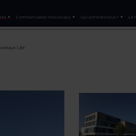
res
Commercialiser mes locaux
Qui sommes nous ?
Le 
ureaux Lille