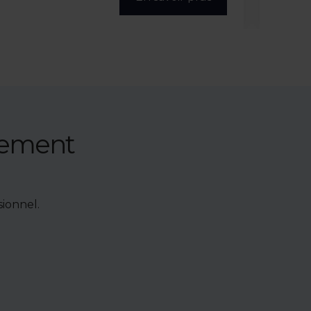
nement
ionnel.
e de bien,