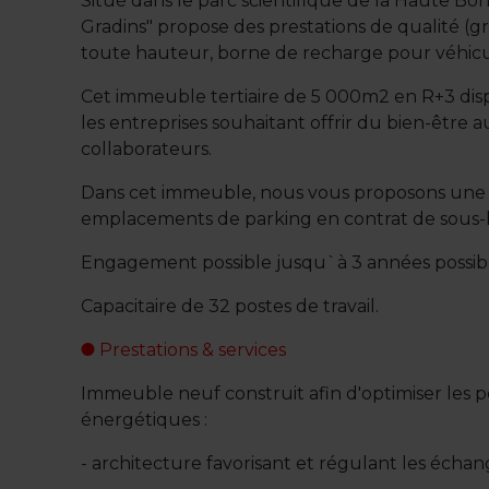
Situé dans le parc scientifique de la Haute Bo
Gradins" propose des prestations de qualité (gra
toute hauteur, borne de recharge pour véhicule
Cet immeuble tertiaire de 5 000m2 en R+3 disp
les entreprises souhaitant offrir du bien-être au
collaborateurs.
Dans cet immeuble, nous vous proposons une 
emplacements de parking en contrat de sous-l
Engagement possible jusqu`à 3 années possib
Capacitaire de 32 postes de travail.
Prestations & services
Immeuble neuf construit afin d'optimiser les
énergétiques :
- architecture favorisant et régulant les éch