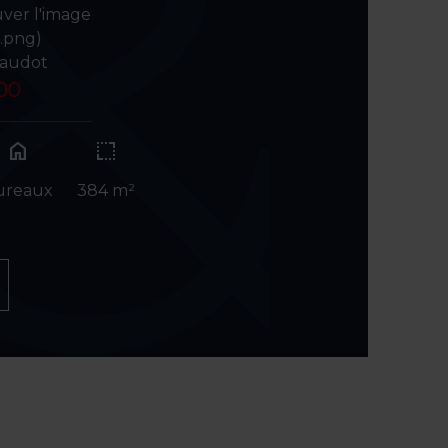
uver l'image
o.png)
laudot
.00
home
ureaux
384 m²