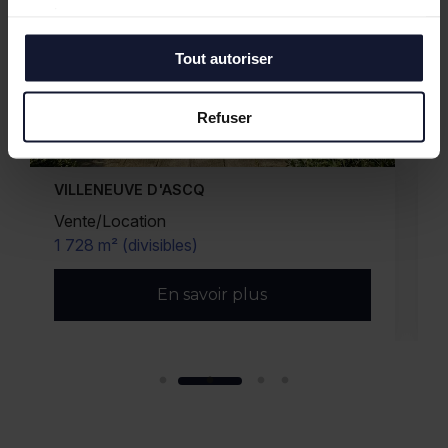
services.
Tout autoriser
Refuser
VILLENEUVE D'ASCQ
Location
322 m²
En savoir plus