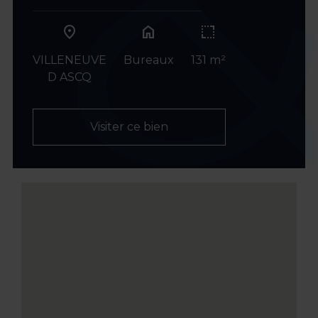
home
VILLENEUVE
Bureaux
131 m²
D ASCQ
Visiter ce bien