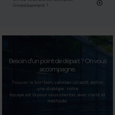
négocier le prix, le bail ou les
l’investissement ?
conditions de vente.
Absolument. Nous
accompagnons les
investisseurs dans la sélection,
l’évaluation et la valorisation
de leurs actifs.
Besoin d’un point de départ ?
On vous
accompagne.
Trouver le bon bien, valoriser un actif, définir
une stratégie : notre
équipe est là pour vous orienter, avec clarté et
méthode.