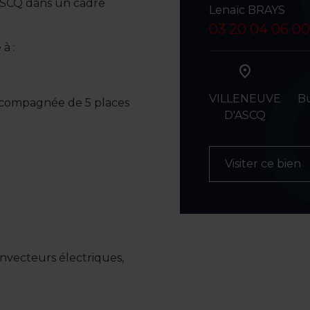
ASCQ dans un cadre
Lenaïc BRAYS
03 20 04 06 00
à :
VILLENEUVE
B
accompagnée de 5 places
D'ASCQ
Visiter ce bien
nvecteurs électriques,