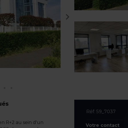
ués
Réf: 59_7037
n R+2 au sein d'un
Votre contact