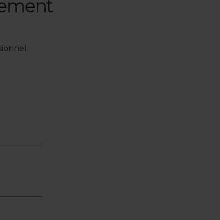
nement
ionnel.
e de bien,
accéder à
oposés en
identialité
éder.
es,