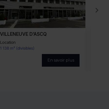
VILLENEUVE D'ASCQ
VIL
Location
Locati
4 105 m² (divisibles)
1 030 m
En savoir plus