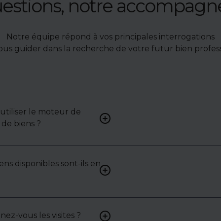
uestions, notre accompag
Notre équipe répond à vos principales interrogations
ous guider dans la recherche de votre futur bien profess
tiliser le moteur de
Renseignez vos critères (typ
de biens ?
surface, localisation) pour 
une liste de biens ciblés.
ens disponibles sont-ils en
Non. Certains biens sont pr
exclusivité ou en toute conf
: contactez-nous pour y acc
z-vous les visites ?
Oui, nous organisons les visit