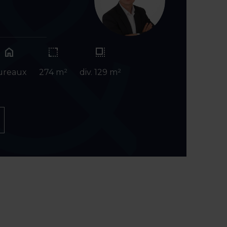
home
ureaux
274 m²
div. 129 m²