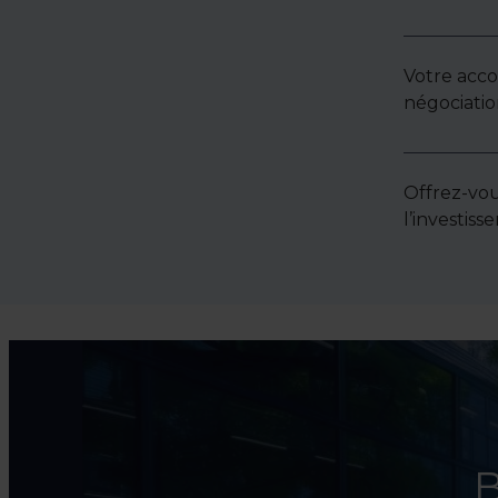
Votre acc
négociatio
Offrez-vou
l’investis
B