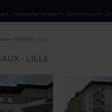
res
Commercialiser mes locaux
Qui sommes nous ?
Le 
ocation - BUREAUX - LILLE
EAUX - LILLE