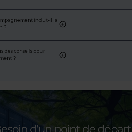
vous proposer des biens su
selon vos attentes et votre 
ompagnement inclut-il la
Oui, nous intervenons acti
n ?
pour vous aider à négocier le
bail ou les conditions de ven
s des conseils pour
Absolument. Nous accompa
sement ?
investisseurs dans la sélecti
l’évaluation et la valorisatio
actifs.
esoin d’un point de départ