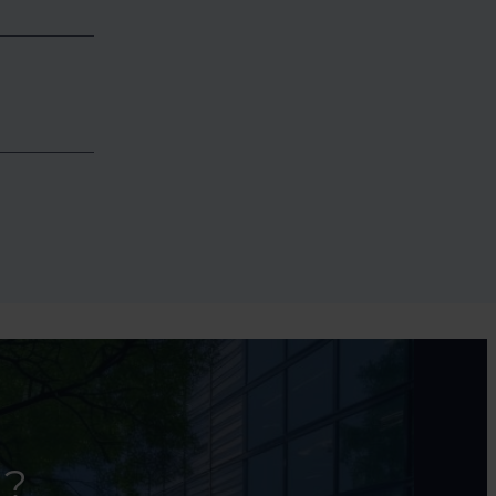
r mesure,
secteur.
vement
 prix, le
te.
gnons les
on,
n de leurs
 ?