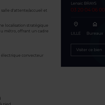
Lenaïc BRAYS
03 20 04 06 00
salle d'attente/accueil et
home
e localisation stratégique
du métro, offrant un cadre
LILLE
Bureaux
Visiter ce bien
r électrique convecteur
d
à pied