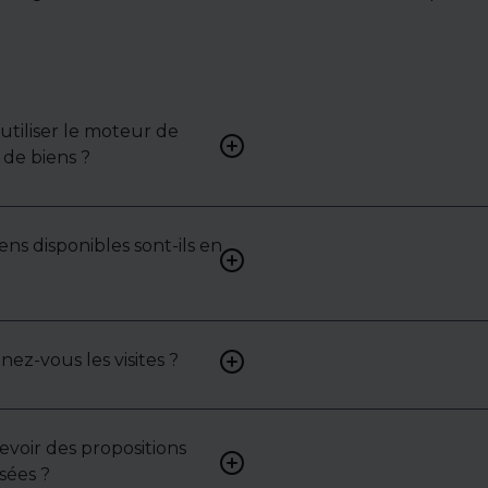
tiliser le moteur de
Renseignez vos critères (typ
de biens ?
surface, localisation) pour 
une liste de biens ciblés.
ens disponibles sont-ils en
Non. Certains biens sont pr
exclusivité ou en toute conf
: contactez-nous pour y acc
z-vous les visites ?
Oui, nous organisons les visit
analysons chaque bien avec 
mettons en lumière ses ato
contraintes.
cevoir des propositions
Bien sûr. Nos consultants 
sées ?