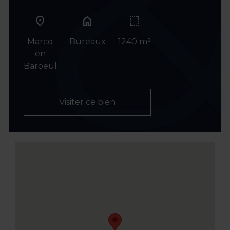
home
Marcq
Bureaux
1240 m²
en
Baroeul
Visiter ce bien