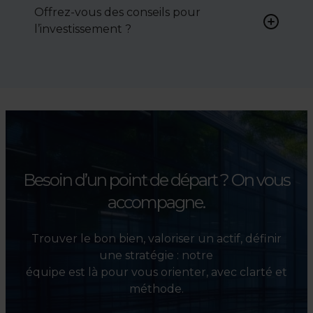
activement pour vous aider à
Offrez-vous des conseils pour
négocier le prix, le bail ou les
l’investissement ?
conditions de vente.
Absolument. Nous
accompagnons les
investisseurs dans la sélection,
l’évaluation et la valorisation
de leurs actifs.
Besoin d’un point de départ ?
On vous
accompagne.
Trouver le bon bien, valoriser un actif, définir
une stratégie : notre
équipe est là pour vous orienter, avec clarté et
méthode.