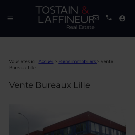
menu
account_circle
Vous êtes ici :
Accueil
>
Biens immobiliers
>
Vente
Bureaux Lille
Vente Bureaux Lille