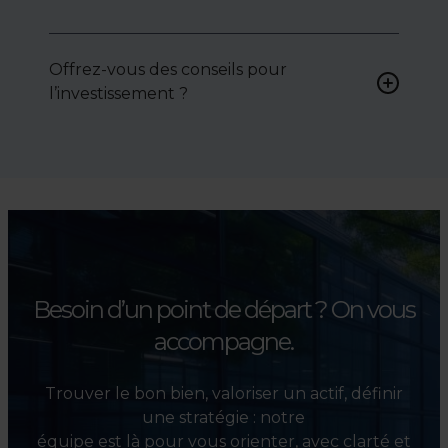
Oui, nous intervenons
activement pour vous aider à
Offrez-vous des conseils pour
négocier le prix, le bail ou les
l’investissement ?
conditions de vente.
Absolument. Nous
accompagnons les
investisseurs dans la sélection,
l’évaluation et la valorisation
de leurs actifs.
Besoin d’un point de départ ?
On vous
accompagne.
Trouver le bon bien, valoriser un actif, définir
une stratégie : notre
équipe est là pour vous orienter, avec clarté et