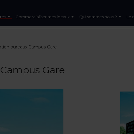
res
Commercialiser mes locaux
Qui sommes nous ?
Le 
ation bureaux Campus Gare
x Campus Gare