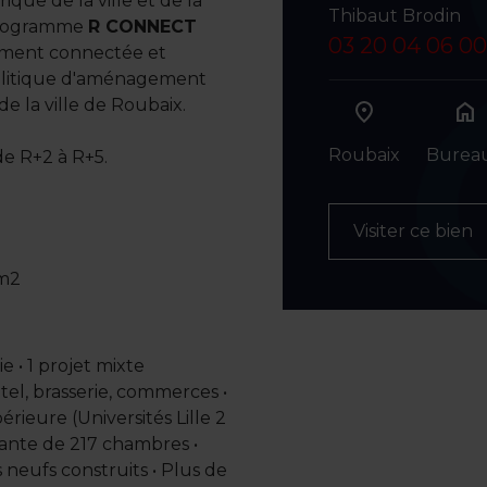
rique de la ville et de la
Thibaut Brodin
 programme
R CONNECT
03 20 04 06 00
tement connectée et
politique d'aménagement
de la ville de Roubaix.
home
Roubaix
Burea
e R+2 à R+5.
Visiter ce bien
 m2
e • 1 projet mixte
tel, brasserie, commerces •
rieure (Universités Lille 2
diante de 217 chambres •
 neufs construits • Plus de