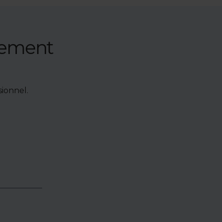
nement
ionnel.
e de bien,
accéder à
oposés en