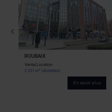
ROUBAIX
Vente/Location
1 041 m² (divisibles)
s
En savoir plus