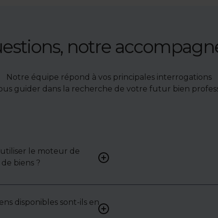
uestions, notre accompag
Notre équipe répond à vos principales interrogations
ous guider dans la recherche de votre futur bien profess
tiliser le moteur de
Renseignez vos critères (typ
de biens ?
surface, localisation) pour 
une liste de biens ciblés.
ens disponibles sont-ils en
Non. Certains biens sont pr