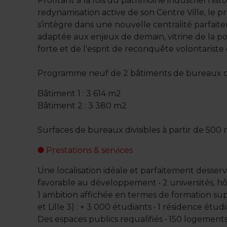
Profitant à la fois du patrimoine industriel histo
redynamisation active de son Centre Ville, le
s’intègre dans une nouvelle centralité parfai
adaptée aux enjeux de demain, vitrine de la 
forte et de l'esprit de reconquête volontariste 
Programme neuf de 2 bâtiments de bureaux d
Bâtiment 1 : 3 614 m2
Bâtiment 2 : 3 380 m2
Surfaces de bureaux divisibles à partir de 500
Prestations & services
Une localisation idéale et parfaitement desservi
favorable au développement • 2 universités, hô
1 ambition affichée en termes de formation supé
et Lille 3) : + 3 000 étudiants • 1 résidence étu
Des espaces publics requalifiés • 150 logements