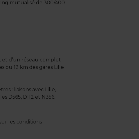
rking mutualisé de 300/400
 2 et d’un réseau complet
s ou 12 km des gares Lille
 : liaisons avec Lille,
les D565, D112 et N356.
ur les conditions