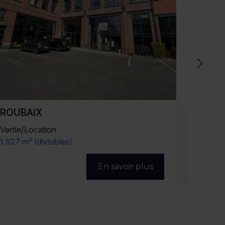
ROUBAIX
ROU
Vente/Location
Vente/
1 156 m² (divisibles)
2 231 m
En savoir plus