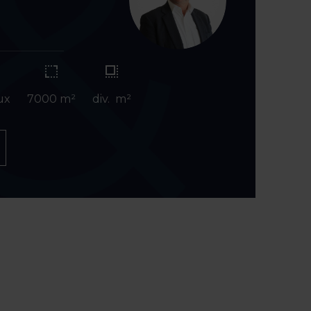
ux
7000 m²
div. m²