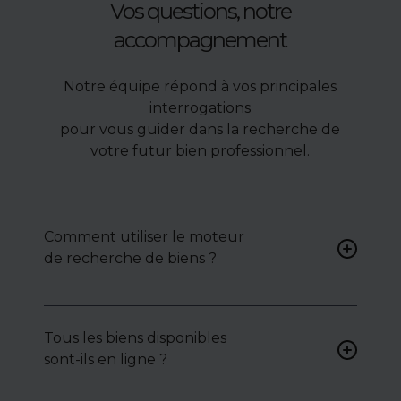
Vos questions, notre
accompagnement
Notre équipe répond à vos principales
interrogations
pour vous guider dans la recherche de
votre futur bien professionnel.
Comment utiliser le moteur
de recherche de biens ?
Renseignez vos critères (type
de bien, surface, localisation)
Tous les biens disponibles
pour accéder à une liste de
sont-ils en ligne ?
biens ciblés.