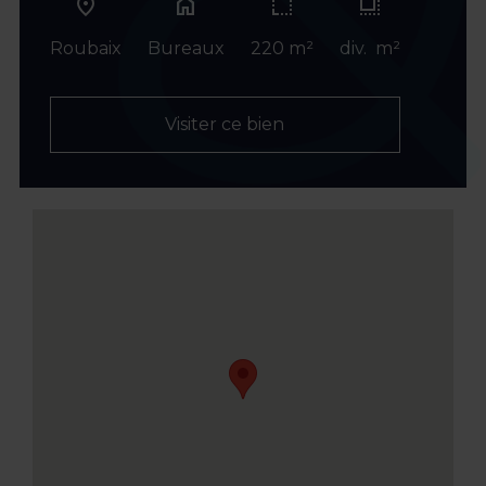
home
Roubaix
Bureaux
220 m²
div. m²
Visiter ce bien