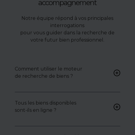
accompagnement
Notre équipe répond à vos principales
interrogations
pour vous guider dans la recherche de
votre futur bien professionnel.
Comment utiliser le moteur
de recherche de biens ?
Renseignez vos critères (type
de bien, surface, localisation)
Tous les biens disponibles
pour accéder à une liste de
sont-ils en ligne ?
biens ciblés.
Non. Certains biens sont
proposés en exclusivité ou en