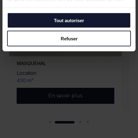
services.
Tout autoriser
Refuser
MARCQ EN BAROEUL
Vente/Location
1 932 m²
En savoir plus