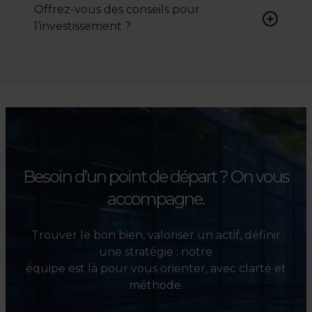
Offrez-vous des conseils pour
négocier le prix, le bail ou les
l’investissement ?
conditions de vente.
Absolument. Nous
accompagnons les
investisseurs dans la sélection,
l’évaluation et la valorisation
de leurs actifs.
Besoin d’un point de départ ?
On vous
accompagne.
Trouver le bon bien, valoriser un actif, définir
une stratégie : notre
équipe est là pour vous orienter, avec clarté et
méthode.