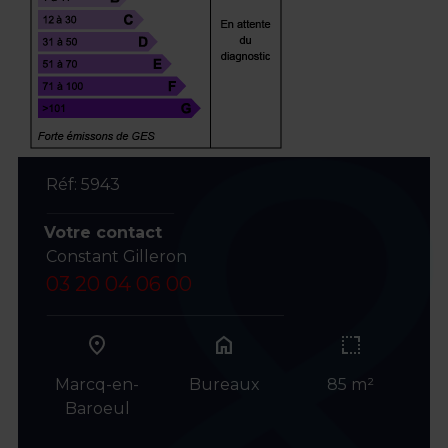
Réf: 5943
Votre contact
Constant Gilleron
03 20 04 06 00
home
Marcq-en-
Bureaux
85 m²
Baroeul