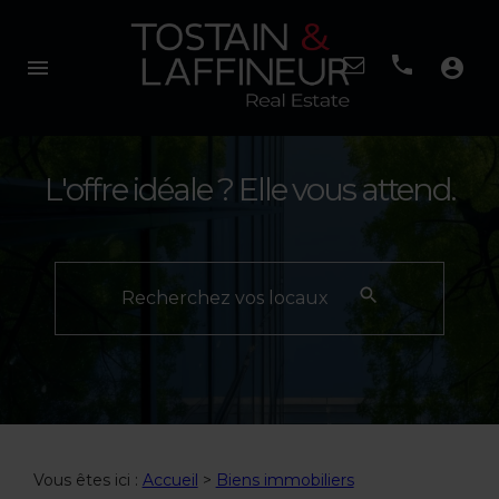
menu
account_circle
L'offre idéale ? Elle vous attend.
Recherchez vos locaux
Vous êtes ici :
Accueil
>
Biens immobiliers