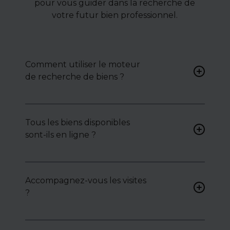
pour vous guider dans la recherche de
votre futur bien professionnel.
Comment utiliser le moteur
de recherche de biens ?
Renseignez vos critères (type
de bien, surface, localisation)
Tous les biens disponibles
pour accéder à une liste de
sont-ils en ligne ?
biens ciblés.
Non. Certains biens sont
proposés en exclusivité ou en
Accompagnez-vous les visites
toute confidentialité :
?
contactez-nous pour y
accéder.
Oui, nous organisons les
visites, analysons chaque bien